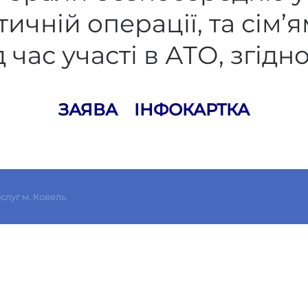
ичній операції, та сім’я
 час участі в АТО, згід
ЗАЯВА
ІНФОКАРТКА
слуг м. Ковель