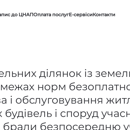
апис до ЦНАП
Оплата послуг
Е-сервіси
Контакти
льних ділянок із земел
у межах норм безоплатно
а і обслуговування жит
 будівель і споруд уча
кі брали безпосередню у