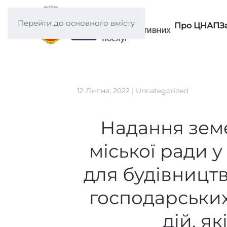
Перейти до основного вмісту
Про ЦНАП
З
12 Липня, 2022
|
Uncategorized
Надання земе
міської ради 
для будівництв
господарських
дій, я