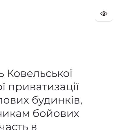
ь Ковельської
ї приватизації
лових будинків,
сникам бойових
часть в