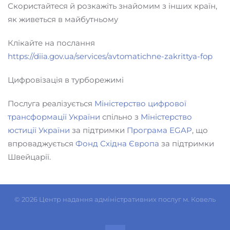
Скористайтеся й розкажіть знайомим з інших країн,
як живеться в майбутньому
Клікайте на послання
https://diia.gov.ua/services/avtomatichne-zakrittya-fop
Цифровізація в турборежимі
Послуга реалізується
Міністерство цифрової
трансформації України
спільно з
Міністерство
юстиції України
за підтримки
Програма EGAP
, що
впроваджується
Фонд Східна Європа
за підтримки
Швейцарії.
©
2026
Центр надання адміністративних послуг м. Ковель