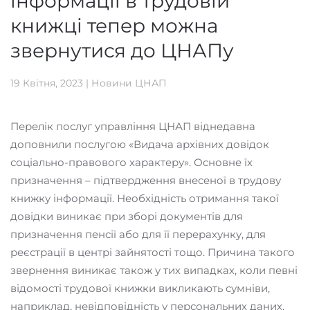
інформації в трудовій
книжці тепер можна
звернутися до ЦНАПу
19 Квітня, 2023
|
Новини ЦНАП
Перелік послуг управління ЦНАП віднедавна
доповнили послугою «Видача архівних довідок
соціально-правового характеру». Основне їх
призначення – підтвердження внесеної в трудову
книжку інформації. Необхідність отримання такої
довідки виникає при зборі документів для
призначення пенсії або для її перерахунку, для
реєстрації в центрі зайнятості тощо. Причина такого
звернення виникає також у тих випадках, коли певні
відомості трудової книжки викликають сумніви,
наприклад, невідповідність у персональних даних,