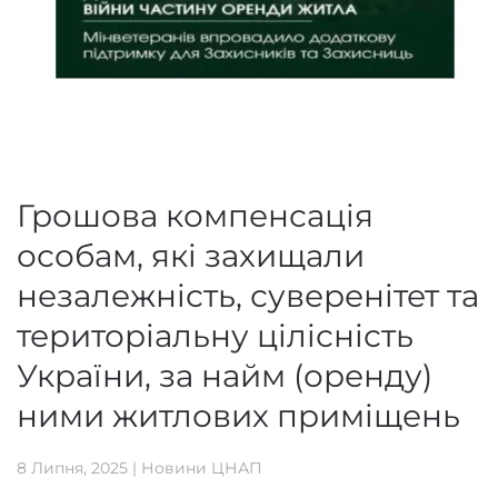
Грошова компенсація
особам, які захищали
незалежність, суверенітет та
територіальну цілісність
України, за найм (оренду)
ними житлових приміщень
8 Липня, 2025
|
Новини ЦНАП