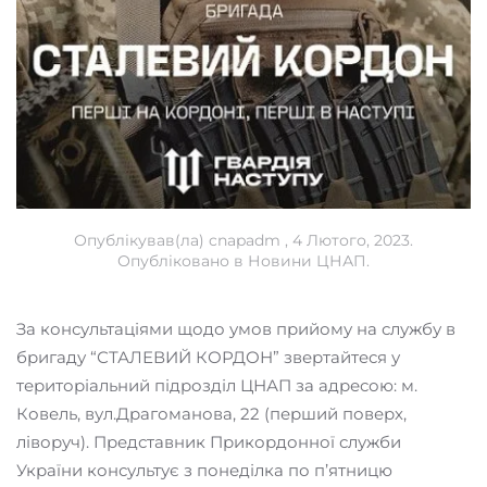
Опублікував(ла)
cnapadm
,
4 Лютого, 2023
.
Опубліковано в
Новини ЦНАП
.
За консультаціями щодо умов прийому на службу в
бригаду “СТАЛЕВИЙ КОРДОН” звертайтеся у
територіальний підрозділ ЦНАП за адресою: м.
Ковель, вул.Драгоманова, 22 (перший поверх,
ліворуч). Представник Прикордонної служби
України консультує з понеділка по п’ятницю