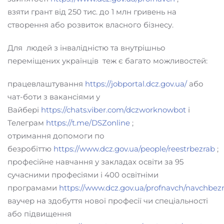
взяти грант від 250 тис. до 1 млн гривень на
створення або розвиток власного бізнесу.
Для людей з інвалідністю та внутрішньо
переміщених українців теж є багато можливостей:
працевлаштування
https://jobportal.dcz.gov.ua/
або
чат-боти з вакансіями у
Вайбері
https://chats.viber.com/dczworknowbot
і
Телеграм
https://t.me/DSZonline
;
отримання допомоги по
безробіттю
https://www.dcz.gov.ua/people/reestrbezrab
;
професійне навчання у закладах освіти за 95
сучасними професіями і 400 освітніми
програмами
https://www.dcz.gov.ua/profnavch/navchbez
ваучер на здобуття нової професії чи спеціальності
або підвищення