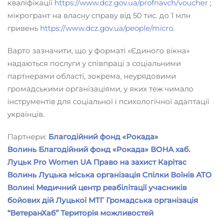
кваліфікації
https://www.dcz.gov.ua/profnavch/voucher
;
мікрогрант на власну справу від 50 тис. до 1 млн
гривень
https://www.dcz.gov.ua/people/micro
.
Варто зазначити, що у форматі «Єдиного вікна»
надаються послуги у співпраці з соціальними
партнерами області, зокрема, неурядовими
громадськими організаціями, у яких теж чимало
інструментів для соціальної і психологічної адаптації
українців.
Партнери:
Благодійний фонд «Рокада»
Волинь
Благодійний фонд «Рокада»
ВОНА хаб.
Луцьк
Pro Women UA
Право на захист
Карітас
Волинь
Луцька міська організація Спілки Воїнів АТО
Волині
Медичний центр реабілітації учасників
бойових дій Луцької МТГ
Громадська організація
“ВетеранХаб”
Територія можливостей