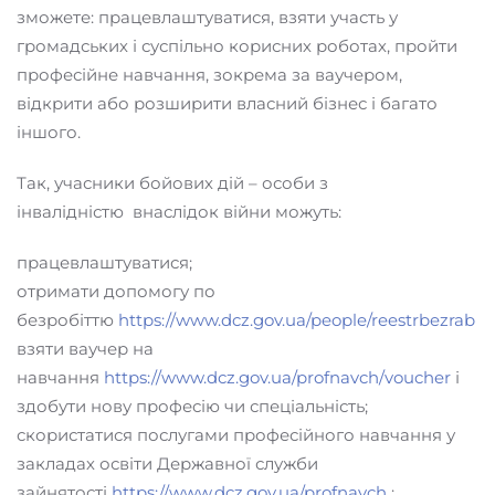
зможете: працевлаштуватися, взяти участь у
громадських і суспільно корисних роботах, пройти
професійне навчання, зокрема за ваучером,
відкрити або розширити власний бізнес і багато
іншого.
Так, учасники бойових дій – особи з
інвалідністю внаслідок війни можуть:
працевлаштуватися;
отримати допомогу по
безробіттю
https://www.dcz.gov.ua/people/reestrbezrab
взяти ваучер на
навчання
https://www.dcz.gov.ua/profnavch/voucher
і
здобути нову професію чи спеціальність;
скористатися послугами професійного навчання у
закладах освіти Державної служби
зайнятості
https://www.dcz.gov.ua/profnavch
;