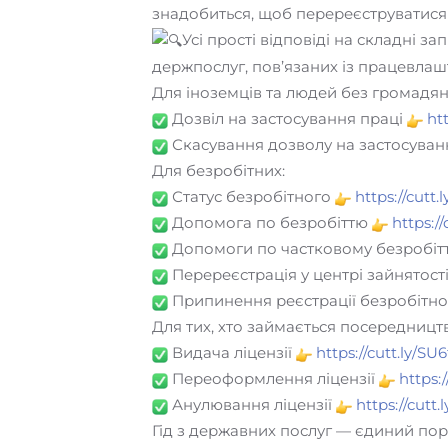
знадобиться, щоб перереєструватися 
Усі прості відповіді на складні з
держпослуг, пов’язаних із працевлаш
Для іноземців та людей без громадян
Дозвіл на застосування праці
ht
Скасування дозволу на застосуван
Для безробітних:
Статус безробітного
https://cutt
Допомога по безробіттю
https:/
Допомоги по частковому безробіт
Перереєстрація у центрі зайнятост
Припинення реєстрації безробітн
Для тих, хто займається посередниц
Видача ліцензії
https://cutt.ly/SU
Переоформлення ліцензії
https:
Анулювання ліцензії
https://cutt.
Гід з державних послуг — єдиний пор