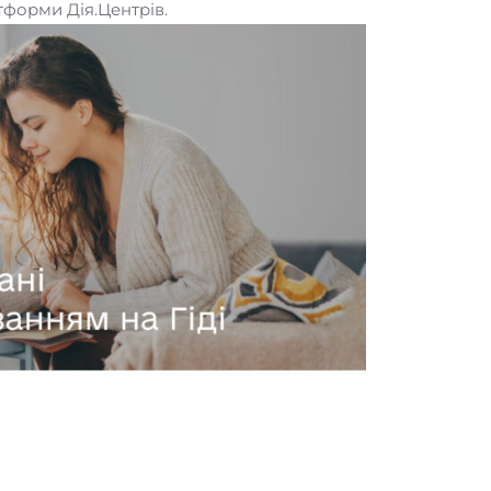
тформи Дія.Центрів.