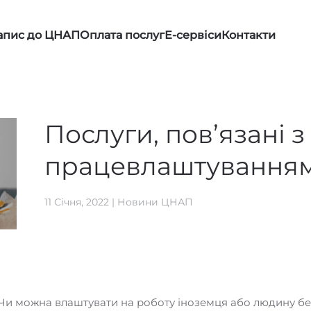
апис до ЦНАП
Оплата послуг
Е-сервіси
Контакти
Послуги, пов’язані з
працевлаштуванням 
11 Січня, 2022
|
Новини ЦНАП
 Чи можна влаштувати на роботу іноземця або людину бе