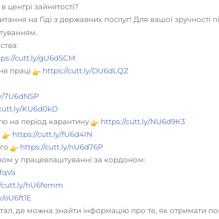
в центрі зайнятості?
апитання на Гіді з державних послуг! Для вашої зручност
туванням.
ства:
tps://cutt.ly/gU6dSCM
ня праці
https://cutt.ly/DU6dLQZ
.ly/7U6dNSP
/cutt.ly/KU6d0kD
тю на період карантину
https://cutt.ly/NU6d9K3
і
https://cutt.ly/fU6d4IN
ого
https://cutt.ly/nU6d76P
твом у працевлаштуванні за кордоном:
6fqVa
//cutt.ly/hU6femm
ly/oU6ft1E
тал, де можна знайти інформацію про те, як отримати пон