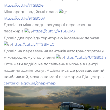
https://cutt.ly/7TSBZle
Міжнародні водійські права
https://cutt.ly/9TSBCoV
Дозвіл на міжнародні регулярні перевезення
пасажирів
https://cutt.ly/RTSBBP3
Дозвіл для проїзду територією іноземних держав
https://cutt.ly/TTSBMLC
Дозвіл на перевезення вантажів автотранспортом у
міжнародному сполученні
https://cutt.ly/UTSB0Jh
Отримати водійське посвідчення можна в центрі
надання адмінпослуг. А дізнатись, де розташований
найближчий, можна на мапі платформи Дія.Центрів:
center.diia.gov.ua/cnap-map