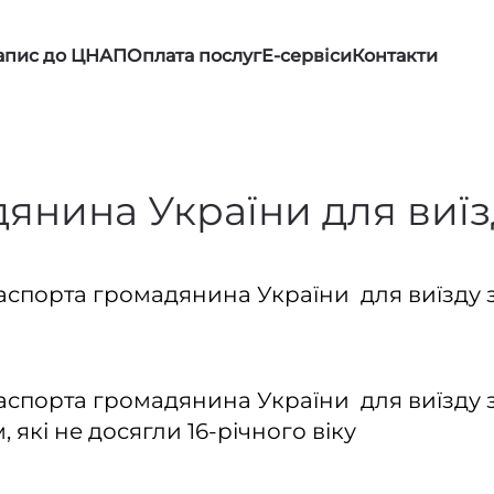
апис до ЦНАП
Оплата послуг
Е-сервіси
Контакти
янина України для виїз
спорта громадянина України для виїзду 
спорта громадянина України для виїзду 
які не досягли 16-річного віку