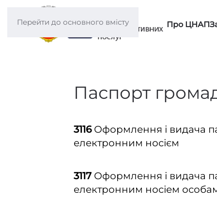
Перейти до основного вмісту
Про ЦНАП
З
Паспорт громад
3116
Оформлення і видача па
електронним носієм
3117
Оформлення і видача па
електронним носіем особам, 