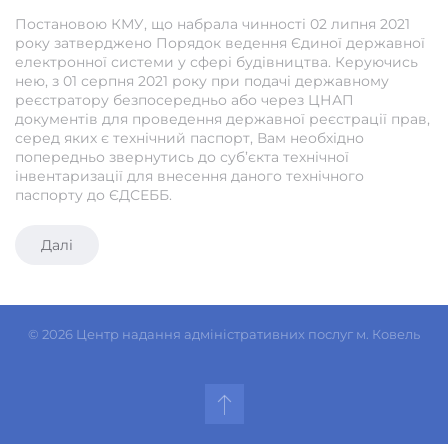
Постановою КМУ, що набрала чинності 02 липня 2021
року затверджено Порядок ведення Єдиної державної
електронної системи у сфері будівництва. Керуючись
нею, з 01 серпня 2021 року при подачі державному
реєстратору безпосередньо або через ЦНАП
документів для проведення державної реєстрації прав,
серед яких є технічний паспорт, Вам необхідно
попередньо звернутись до суб’єкта технічної
інвентаризації для внесення даного технічного
паспорту до ЄДСЕББ.
Далі
©
2026
Центр надання адміністративних послуг м. Ковель