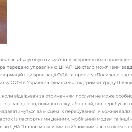
 дозволяє обслуговувати суб’єктів звернень поза приміщ
ра передано управлінню ЦНАП. Це стало можливим завдяк
ормацій і цифровізації ОДА та проєкту «Посилене партн
ку ООН в Україні за фінансової підтримки Уряду Швеції
, коли відвідувач за отриманням послуги не може особи
 з інвалідністю, похилого віку, або такій, що перебуває 
адаватимуться за місцем їх перебування. У кожній валізі 
арток із паспортними даними, мобільний модем та інші н
лізи ЦНАП стане можливим найближчим часом після зат