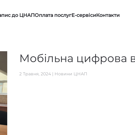
апис до ЦНАП
Оплата послуг
Е-сервіси
Контакти
Мобільна цифрова 
2 Травня, 2024
|
Новини ЦНАП