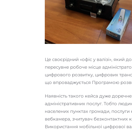
Це своєрідний «офіс у валізі», який
пересувне робоче місце адміністрато
цифрового розвитку, цифрових трансф
що впроваджується Програмою розвит
Наявність такого кейса дуже доречне
адміністративних послуг. Тобто людині
населених пунктах громади, послуги н
вебкамера, зчитувач безконтактних к
Використання мобільної цифрової ва