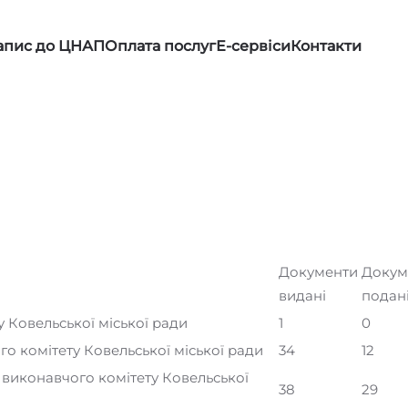
апис до ЦНАП
Оплата послуг
Е-сервіси
Контакти
Документи
Докум
видані
подан
у Ковельської міської ради
1
0
го комітету Ковельської міської ради
34
12
и виконавчого комітету Ковельської
38
29