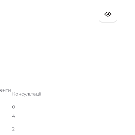
енти
Консультації
і
0
4
2