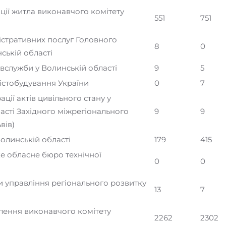
ації житла виконавчого комітету
551
751
істративних послуг Головного
8
0
ській області
служби у Волинській області
9
5
містобудування України
0
7
ції актів цивільного стану у
асті Західного міжрегіонального
9
9
вів)
олинській області
179
415
е обласне бюро технічної
0
0
и управління регіонального розвитку
13
7
елення виконавчого комітету
2262
2302