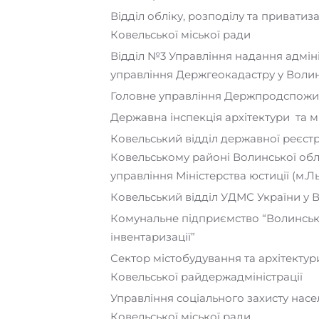
Відділ обліку, розподілу та приватиз
Ковельської міської ради
Відділ №3 Управління надання адмін
управління Держгеокадастру у Волин
Головне управління Держпродспожив
Державна інспекція архітектури та 
Ковельський відділ державної реєстра
Ковельському районі Волинської обл
управління Міністерства юстиції (м.Ль
Ковельський відділ УДМС України у В
Комунальне підприємство “Волинськ
інвентаризації”
Сектор містобудування та архітектур
Ковельської райдержадміністрації
Управління соціального захисту нас
Ковельської міської ради