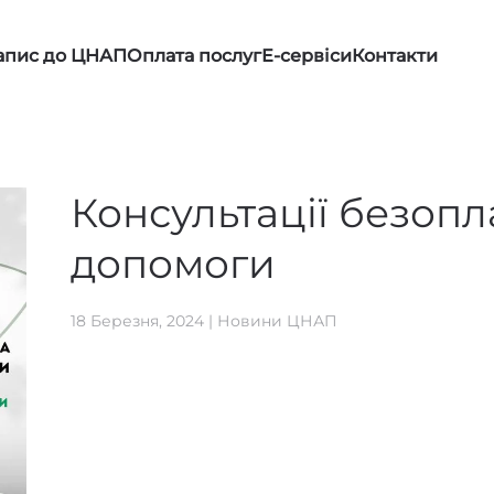
апис до ЦНАП
Оплата послуг
Е-сервіси
Контакти
Консультації безопл
допомоги
18 Березня, 2024
|
Новини ЦНАП