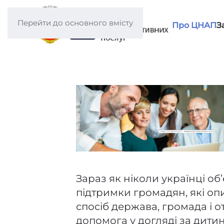
Перейти до основного вмісту
Про ЦНАП
З
Зараз як ніколи українці об
підтримки громадян, які опи
спосіб держава, громада і о
допомога у догляді за дитин