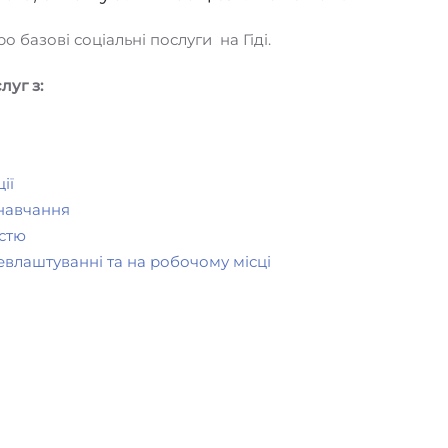
базові соціальні послуги на Гіді.
луг з:
ії
 навчання
істю
влаштуванні та на робочому місці