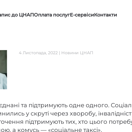
апис до ЦНАП
Оплата послуг
Е-сервіси
Контакти
4 Листопада, 2022
|
Новини ЦНАП
’єднані та підтримують одне одного. Соціа
нились у скруті через хворобу, інвалідніст
точення підтримують тих, хто цього потреб
ою, а комусь — «соціальне таксі».