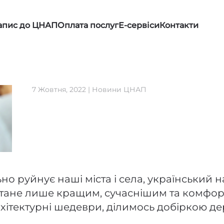
апис до ЦНАП
Оплата послуг
Е-сервіси
Контакти
7 Жовтня, 2022
|
Новини ЦНАП
но руйнує наші міста і села, український 
е стане лише кращим, сучаснішим та комфор
архітектурні шедеври, ділимось добіркою д