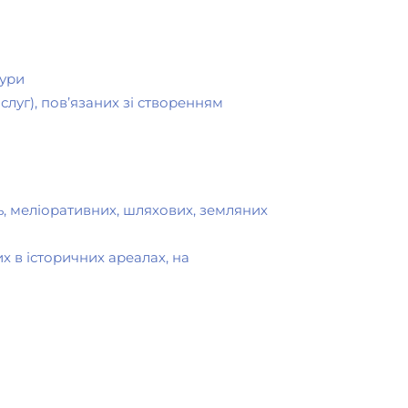
тури
слуг), пов’язаних зі створенням
, меліоративних, шляхових, земляних
х в історичних ареалах, на