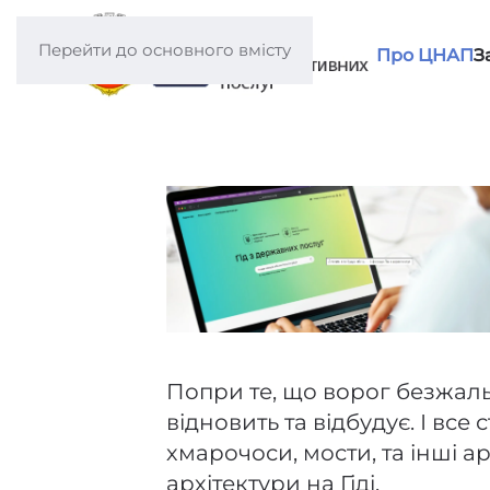
Перейти до основного вмісту
Про ЦНАП
З
Попри те, що ворог безжаль
відновить та відбудує. І вс
хмарочоси, мости, та інші 
архітектури на Гіді.