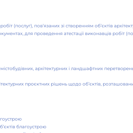
обіт (послуг), пов’язаних зі створенням об’єктів архітек
кументах, для проведення атестації виконавців робіт (по
містобудівних, архітектурних і ландшафтних перетворень
тектурних проєктних рішень щодо об’єктів, розташовани
агоустрою
б’єктів благоустрою