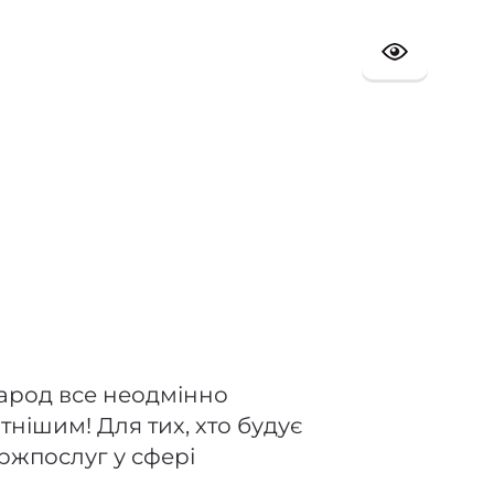
народ все неодмінно
тнішим! Для тих, хто будує
ержпослуг у сфері