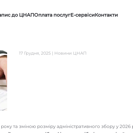
апис до ЦНАП
Оплата послуг
Е-сервіси
Контакти
17 Грудня, 2025
|
Новини ЦНАП
року та зміною розміру адміністративного збору у 2026 