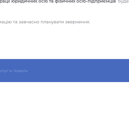
рації юридичних осіб та фізичних осіб-підприємців
буде
ацію та завчасно планувати звернення.
слуг м. Ковель