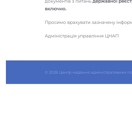
документів з питань
державної реєст
включно.
Просимо врахувати зазначену інформ
Адміністрація управління ЦНАП
©
2026
Центр надання адміністративних по