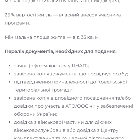
межах бюджетних асигнувань та інших джерел;
25 % вартості житла — власний внесок учасника
програми.
Мінімальна площа житла — від 35 кв. м.
Перелік документів, необхідних для подання:
заява (оформлюється у ЦНАП);
завірена копія документа, що посвідчує особу;
підтвердження приналежності до Ковельської
територіальної громади;
завірена копія відповідного посвідчення та/або
довідки про участь в АТО/ООС чи у забезпеченні
оборони України;
довідка з військової частини для діючих
військовослужбовців або довідка з Центру
комплектування та соціальної підтримки про