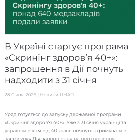
В Україні стартує програма
«Скринінг здоровʼя 40+»:
запрошення в Дії почнуть
надходити з 31 січня
28 Січня, 2026
|
Новини ЦНАП
Уряд готується до запуску державної програми
«Скринінг здоровʼя 40+». Уже з 31 січня українці та
українки віком від 40 років почнуть отримувати в
застосунку Дія запрошення на проходження